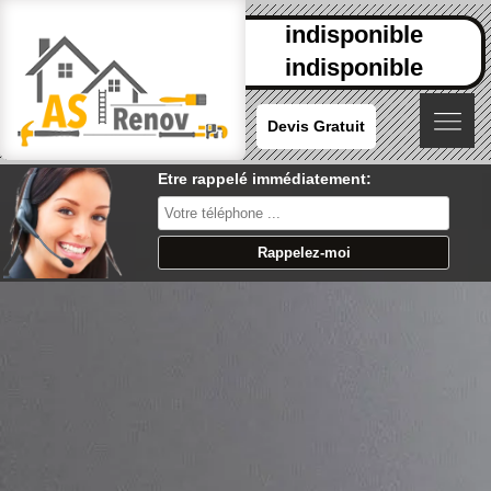
indisponible
indisponible
Devis Gratuit
Etre rappelé immédiatement: