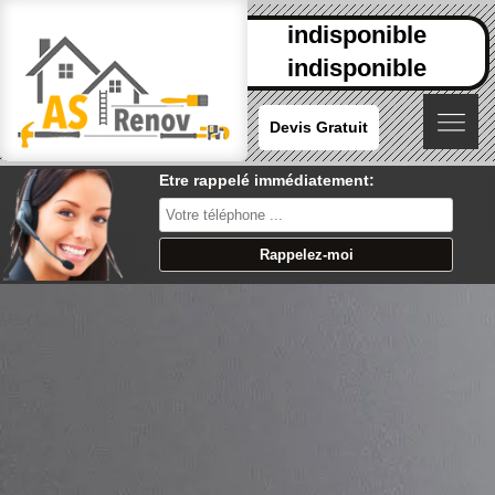
indisponible
indisponible
Devis Gratuit
Etre rappelé immédiatement: