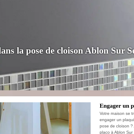
dans la pose de cloison Ablon Sur S
Engager un pl
Votre maison se t
engager un plaqui
pose de cloison ?
placo à Ablon Sur 