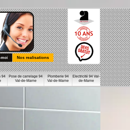
Nos realisations
n 94
Pose de carrelage 94
Plomberie 94
Electricité 94 Val-
e
Val-de-Marne
Val-de-Marne
de-Marne