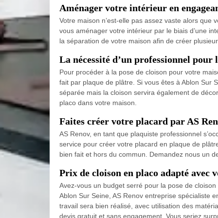
Aménager votre intérieur en engagea
Votre maison n’est-elle pas assez vaste alors que 
vous aménager votre intérieur par le biais d’une in
la séparation de votre maison afin de créer plusieur
La nécessité d’un professionnel pour l
Pour procéder à la pose de cloison pour votre maison
fait par plaque de plâtre. Si vous êtes à Ablon Sur 
séparée mais la cloison servira également de décora
placo dans votre maison.
Faites créer votre placard par AS Re
AS Renov, en tant que plaquiste professionnel s’oc
service pour créer votre placard en plaque de plâtre
bien fait et hors du commun. Demandez nous un de
Prix de cloison en placo adapté avec 
Avez-vous un budget serré pour la pose de cloison 
Ablon Sur Seine, AS Renov entreprise spécialiste en
travail sera bien réalisé, avec utilisation des mat
devis gratuit et sans engagement. Vous seriez surpr