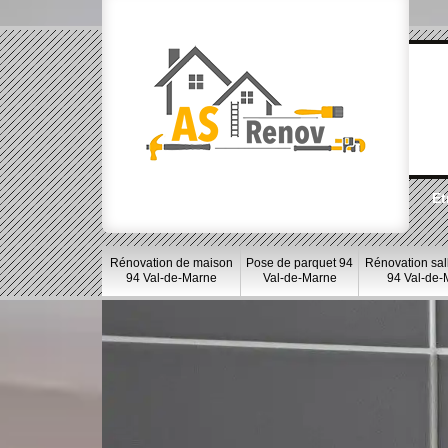
Et
Rénovation de maison
Pose de parquet 94
Rénovation sal
94 Val-de-Marne
Val-de-Marne
94 Val-de-