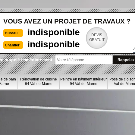
VOUS AVEZ UN PROJET DE TRAVAUX ?
indisponible
Bureau
DEVIS
GRATUIT
indisponible
Chantier
re rappelé immédiatement:
le de bain
Rénovation de cuisine
Peintre en bâtiment intérieur
Pose de cloiso
Marne
94 Val-de-Marne
94 Val-de-Marne
Val-de-Marn