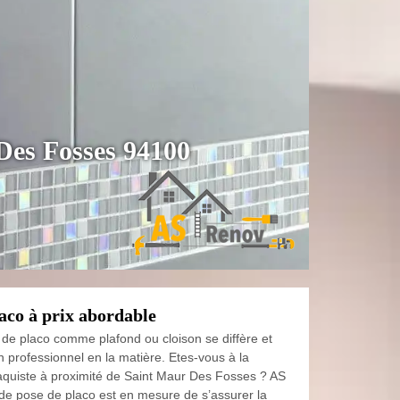
 Des Fosses 94100
aco à prix abordable
 de placo comme plafond ou cloison se diffère et
 un professionnel en la matière. Etes-vous à la
aquiste à proximité de Saint Maur Des Fosses ? AS
de pose de placo est en mesure de s’assurer la