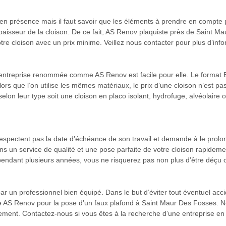
s en présence mais il faut savoir que les éléments à prendre en compte p
l’épaisseur de la cloison. De ce fait, AS Renov plaquiste près de Saint
tre cloison avec un prix minime. Veillez nous contacter pour plus d’in
e entreprise renommée comme AS Renov est facile pour elle. Le format B
ors que l’on utilise les mêmes matériaux, le prix d’une cloison n’est pa
elon leur type soit une cloison en placo isolant, hydrofuge, alvéolaire 
respectent pas la date d’échéance de son travail et demande à le prolo
s un service de qualité et une pose parfaite de votre cloison rapide
 pendant plusieurs années, vous ne risquerez pas non plus d’être déçu ce
ar un professionnel bien équipé. Dans le but d’éviter tout éventuel accid
e AS Renov pour la pose d’un faux plafond à Saint Maur Des Fosses. No
lement. Contactez-nous si vous êtes à la recherche d’une entreprise en 