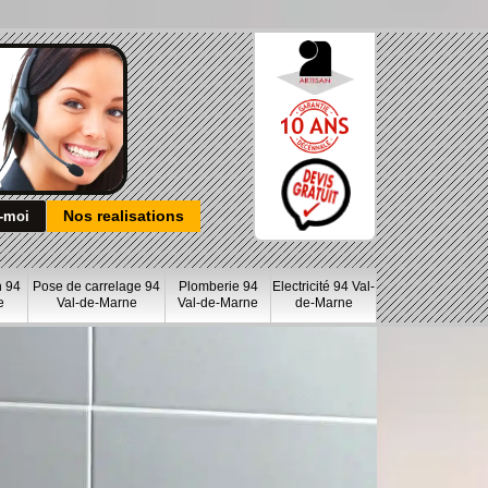
Nos realisations
n 94
Pose de carrelage 94
Plomberie 94
Electricité 94 Val-
e
Val-de-Marne
Val-de-Marne
de-Marne