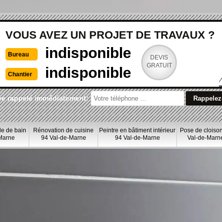
VOUS AVEZ UN PROJET DE TRAVAUX ?
indisponible
Bureau
DEVIS
GRATUIT
indisponible
Chantier
re rappelé immédiatement:
le de bain
Rénovation de cuisine
Peintre en bâtiment intérieur
Pose de cloiso
Marne
94 Val-de-Marne
94 Val-de-Marne
Val-de-Marn