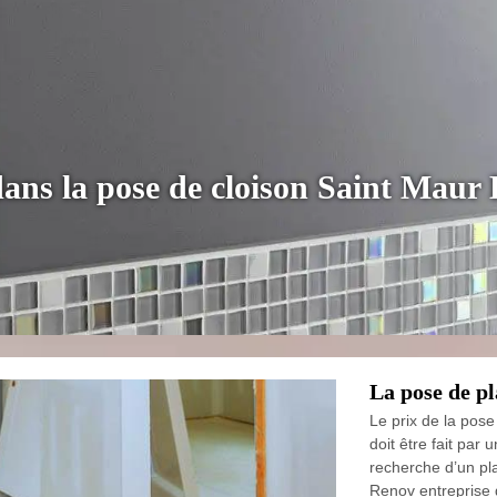
 dans la pose de cloison Saint Maur
La pose de pl
Le prix de la pose
doit être fait par
recherche d’un pl
Renov entreprise 