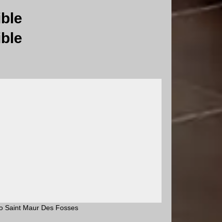
ible
ible
aco Saint Maur Des Fosses