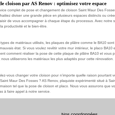
de cloison par AS Renov : optimisez votre espace
rvice complet de pose et changement de cloison Saint Maur Des Fosses
itiez diviser une grande pièce en plusieurs espaces distincts ou cré
laisir de vous accompagner à chaque étape du processus. Avec notre savo
 productivité et le bien-être.
 types de matériaux utilisés, les plaques de plâtre comme le BA10 sont 
auvais état. Si vous voulez revêtir votre mur intérieur, le placo BA10 e
nt comment réaliser la pose de cette plaque de plâtre BA10 et vous 
t nous utiliserons les matériaux les plus adaptés pour cette rénovation.
ulez-vous changer votre cloison pour n’importe quelle raison pourtant v
 Saint Maur Des Fosses ? AS Renov, plaquiste expérimenté situé à Sain
 maison tel que la pose de cloison et placo. Nous vous assurons que vo
as à faire appel à notre service.
Nos coordonnées