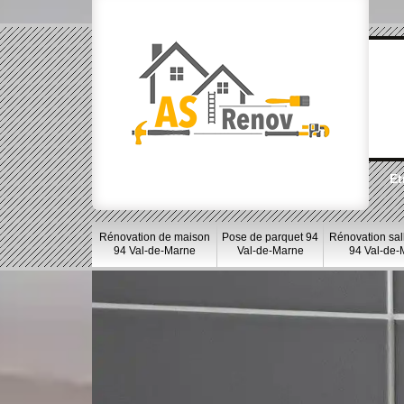
Et
Rénovation de maison
Pose de parquet 94
Rénovation sal
94 Val-de-Marne
Val-de-Marne
94 Val-de-