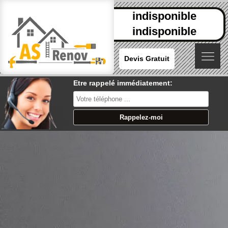
indisponible
indisponible
Devis Gratuit
Etre rappelé immédiatement: