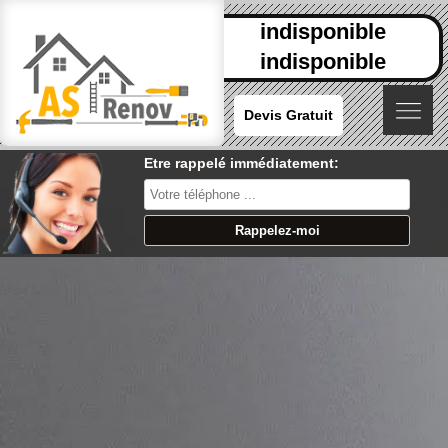
indisponible
indisponible
Devis Gratuit
Etre rappelé immédiatement: