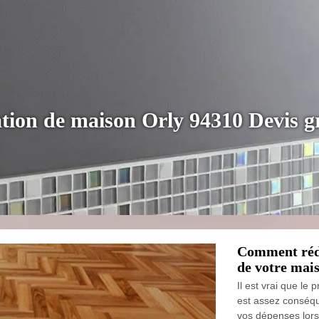
vation de maison Orly 94310 Devis g
Comment rédu
de votre mai
Il est vrai que le
est assez conséque
vos dépenses lors