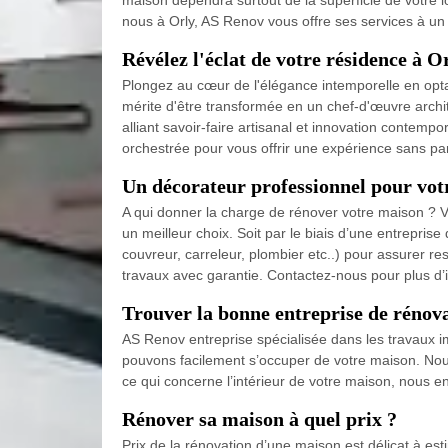
maison dépendra surtout de la superficie de votre lo
nous à Orly, AS Renov vous offre ses services à un
Révélez l'éclat de votre résidence à 
Plongez au cœur de l'élégance intemporelle en op
mérite d'être transformée en un chef-d'œuvre archite
alliant savoir-faire artisanal et innovation contem
orchestrée pour vous offrir une expérience sans par
Un décorateur professionnel pour vot
A qui donner la charge de rénover votre maison ? Vou
un meilleur choix. Soit par le biais d’une entrepris
couvreur, carreleur, plombier etc..) pour assurer 
travaux avec garantie. Contactez-nous pour plus d’
Trouver la bonne entreprise de rénova
AS Renov entreprise spécialisée dans les travaux i
pouvons facilement s’occuper de votre maison. Nous
ce qui concerne l’intérieur de votre maison, nous 
Rénover sa maison à quel prix ?
Prix de la rénovation d’une maison est délicat à est