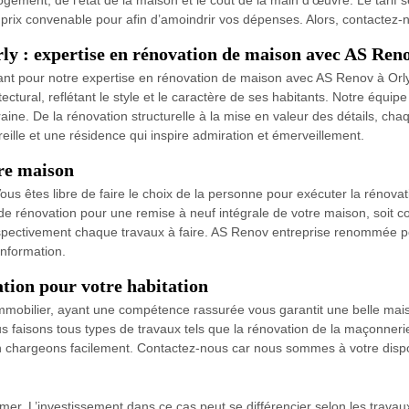
gement, de l’état de la maison et le cout de la main d’œuvre. Le tarif 
 prix convenable pour afin d’amoindrir vos dépenses. Alors, contactez-
Orly : expertise en rénovation de maison avec AS Ren
tant pour notre expertise en rénovation de maison avec AS Renov à O
ctural, reflétant le style et le caractère de ses habitants. Notre équip
poraine. De la rénovation structurelle à la mise en valeur des détails, 
eille et une résidence qui inspire admiration et émerveillement.
re maison
s êtes libre de faire le choix de la personne pour exécuter la rénovatio
e de rénovation pour une remise à neuf intégrale de votre maison, soit co
respectivement chaque travaux à faire. AS Renov entreprise renommée po
information.
tion pour votre habitation
mmobilier, ayant une compétence rassurée vous garantit une belle maiso
 faisons tous types de travaux tels que la rénovation de la maçonneri
en chargeons facilement. Contactez-nous car nous sommes à votre dispo
imer. L’investissement dans ce cas peut se différencier selon les travau