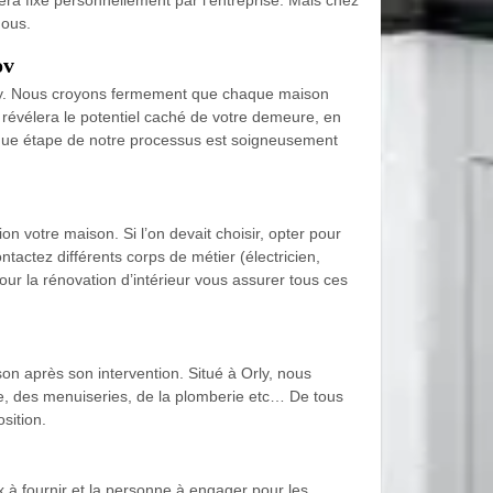
sera fixé personnellement par l’entreprise. Mais chez
nous.
ov
rly. Nous croyons fermement que chaque maison
e révélera le potentiel caché de votre demeure, en
chaque étape de notre processus est soigneusement
n votre maison. Si l’on devait choisir, opter pour
ntactez différents corps de métier (électricien,
ur la rénovation d’intérieur vous assurer tous ces
n après son intervention. Situé à Orly, nous
e, des menuiseries, de la plomberie etc… De tous
sition.
x à fournir et la personne à engager pour les