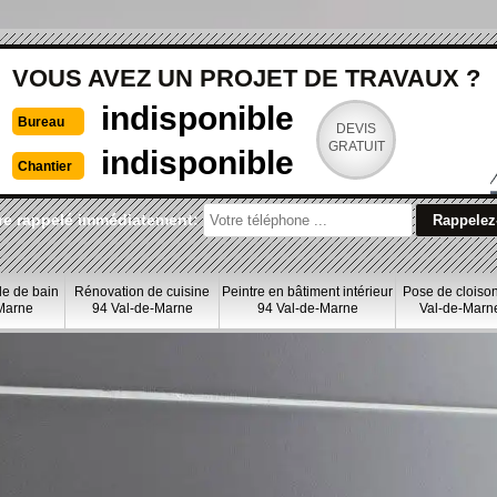
VOUS AVEZ UN PROJET DE TRAVAUX ?
indisponible
Bureau
DEVIS
GRATUIT
indisponible
Chantier
re rappelé immédiatement:
le de bain
Rénovation de cuisine
Peintre en bâtiment intérieur
Pose de cloiso
Marne
94 Val-de-Marne
94 Val-de-Marne
Val-de-Marn