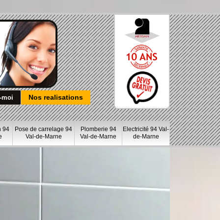
Nos realisations
n 94
Pose de carrelage 94
Plomberie 94
Electricité 94 Val-
e
Val-de-Marne
Val-de-Marne
de-Marne