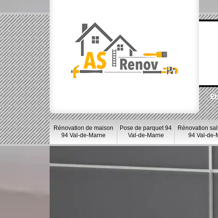
Et
Rénovation de maison
Pose de parquet 94
Rénovation sal
94 Val-de-Marne
Val-de-Marne
94 Val-de-