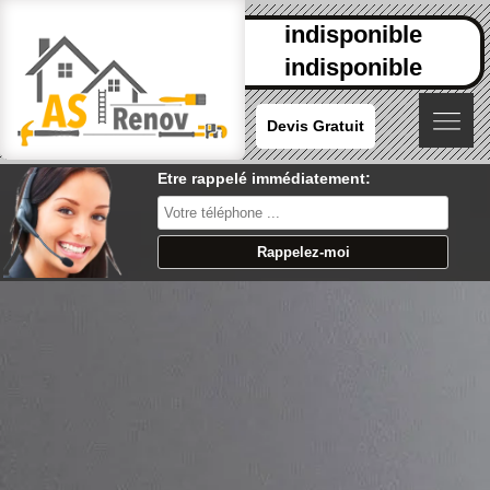
indisponible
indisponible
Devis Gratuit
Etre rappelé immédiatement: