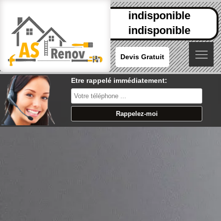
indisponible
indisponible
Devis Gratuit
Etre rappelé immédiatement: