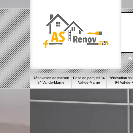
Et
Rénovation de maison
Pose de parquet 94
Rénovation sal
94 Val-de-Marne
Val-de-Marne
94 Val-de-