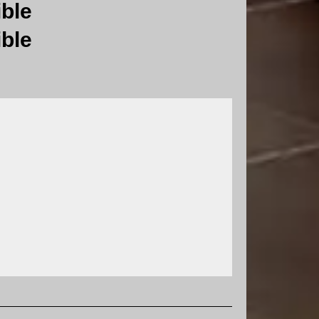
ible
ible