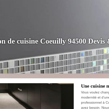
on de cuisine Coeuilly 94500 Devis
Une cuisine 
Vous voulez chang
modernité et d’une
professionnel à Co
avez besoin. Nous