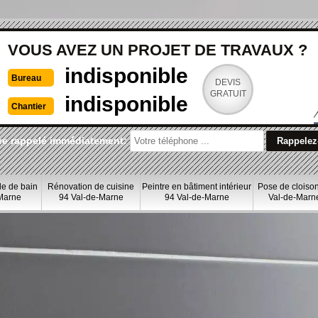
VOUS AVEZ UN PROJET DE TRAVAUX ?
indisponible
Bureau
DEVIS
GRATUIT
indisponible
Chantier
re rappelé immédiatement:
le de bain
Rénovation de cuisine
Peintre en bâtiment intérieur
Pose de cloiso
Marne
94 Val-de-Marne
94 Val-de-Marne
Val-de-Marn