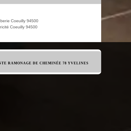
berie Coeuilly 94500
ricité Coeuilly 94500
STE RAMONAGE DE CHEMINÉE 78 YVELINES