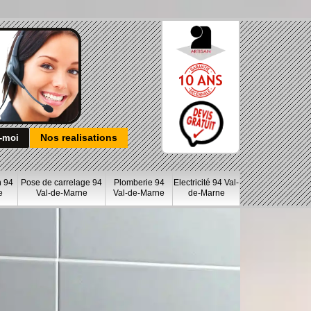
Nos realisations
n 94
Pose de carrelage 94
Plomberie 94
Electricité 94 Val-
e
Val-de-Marne
Val-de-Marne
de-Marne