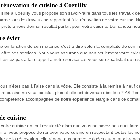
 rénovation de cuisine à Coeuilly
sine à Coeuilly vous propose son savoir-faire dans tous les travaux de 
ge tous les travaux se rapportant à la rénovation de votre cuisine. Nou
prêts à vous donner résultat parfait pour votre cuisine. Demandez nou
re évier
arie en fonction de son matériau c’est-à-dire selon la complicité de son i
s offre ses services. Nous vous assurons que non seulement votre évier
ésitez pas à faire appel à notre service car vous serez satisfait du résul
us n’êtes pas à l’aise dans la vôtre. Elle consiste à la remise à neuf de 
re cuisine ne vous satisfait plus et elle est devenue obsolète ? AS Ren
re compétence accompagnée de notre expérience élargie dans ce domain
de cuisine
otre cuisine en tout régularité alors que vous ne savez pas quoi faire n
ine, vous propose de rénover votre cuisine en respectant toutes les no
re de la rénovation, elle répond aux normes exigées quant aux branch